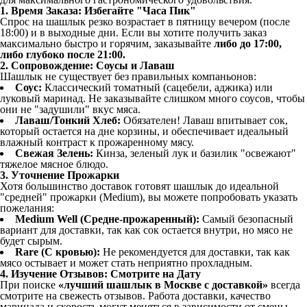
1. Время Заказа: Избегайте "Часа Пик"
Спрос на шашлык резко возрастает в пятницу вечером (после
18:00) и в выходные дни. Если вы хотите получить заказ
максимально быстро и горячим, заказывайте
либо до 17:00,
либо глубоко после 21:00.
2. Сопровождение: Соусы и Лаваш
Шашлык не существует без правильных компаньонов:
Соус:
Классический томатный (сацебели, аджика) или
луковый маринад. Не заказывайте слишком много соусов, чтобы
они не "задушили" вкус мяса.
Лаваш/Тонкий Хлеб:
Обязателен! Лаваш впитывает сок,
который остается на дне корзины, и обеспечивает идеальный
влажный контраст к прожаренному мясу.
Свежая Зелень:
Кинза, зеленый лук и базилик "освежают"
тяжелое мясное блюдо.
3. Уточнение Прожарки
Хотя большинство доставок готовят шашлык до идеальной
"средней" прожарки (Medium), вы можете попробовать указать
пожелания:
Medium Well (Средне-прожаренный):
Самый безопасный
вариант для доставки, так как сок остается внутри, но мясо не
будет сырым.
Rare (С кровью):
Не рекомендуется для доставки, так как
мясо остывает и может стать неприятно прохладным.
4. Изучение Отзывов: Смотрите на Дату
При поиске
«лучший шашлык в Москве с доставкой»
всегда
смотрите на свежесть отзывов. Работа доставки, качество
маринада и скорость могут меняться в зависимости от смены