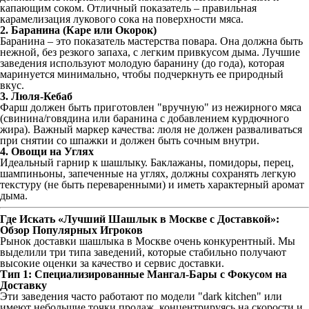
капающим соком. Отличный показатель – правильная
карамелизация лукового сока на поверхности мяса.
2. Баранина (Каре или Окорок)
Баранина – это показатель мастерства повара. Она должна быть
нежной, без резкого запаха, с легким привкусом дыма. Лучшие
заведения используют молодую баранину (до года), которая
маринуется минимально, чтобы подчеркнуть ее природный
вкус.
3. Люля-Кебаб
Фарш должен быть приготовлен "вручную" из нежирного мяса
(свинина/говядина или баранина с добавлением курдючного
жира). Важный маркер качества: люля не должен разваливаться
при снятии со шпажки и должен быть сочным внутри.
4. Овощи на Углях
Идеальный гарнир к шашлыку. Баклажаны, помидоры, перец,
шампиньоны, запеченные на углях, должны сохранять легкую
текстуру (не быть переваренными) и иметь характерный аромат
дыма.
Где Искать «Лучший Шашлык в Москве с Доставкой»:
Обзор Популярных Игроков
Рынок доставки шашлыка в Москве очень конкурентный. Мы
выделили три типа заведений, которые стабильно получают
высокие оценки за качество и сервис доставки.
Тип 1: Специализированные Мангал-Бары с Фокусом на
Доставку
Эти заведения часто работают по модели "dark kitchen" или
имеют небольшие точки продаж, концентрируясь на скорости и