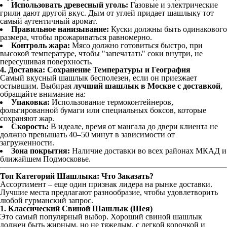
Использовать древесный уголь:
Газовые и электрические
грили дают другой вкус. Дым от углей придает шашлыку тот
самый аутентичный аромат.
Правильное нанизывание:
Куски должны быть одинакового
размера, чтобы прожариваться равномерно.
Контроль жара:
Мясо должно готовиться быстро, при
высокой температуре, чтобы "запечатать" соки внутри, не
пересушивая поверхность.
4. Доставка: Сохранение Температуры и География
Самый вкусный шашлык бесполезен, если он приезжает
остывшим. Выбирая
лучший шашлык в Москве с доставкой
,
обращайте внимание на:
Упаковка:
Использование термоконтейнеров,
фольгированной бумаги или специальных боксов, которые
сохраняют жар.
Скорость:
В идеале, время от мангала до двери клиента не
должно превышать 40–50 минут в зависимости от
загруженности.
Зона покрытия:
Наличие доставки во всех районах МКАД и
ближайшем Подмосковье.
Топ Категорий Шашлыка: Что Заказать?
Ассортимент – еще один признак лидера на рынке доставки.
Лучшие места предлагают разнообразие, чтобы удовлетворить
любой гурманский запрос.
1. Классический Свиной Шашлык (Шея)
Это самый популярный выбор. Хороший свиной шашлык
должен быть жирным, но не тяжелым, с легкой корочкой и