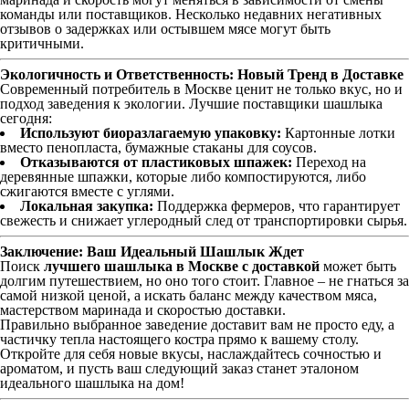
команды или поставщиков. Несколько недавних негативных
отзывов о задержках или остывшем мясе могут быть
критичными.
Экологичность и Ответственность: Новый Тренд в Доставке
Современный потребитель в Москве ценит не только вкус, но и
подход заведения к экологии. Лучшие поставщики шашлыка
сегодня:
Используют биоразлагаемую упаковку:
Картонные лотки
вместо пенопласта, бумажные стаканы для соусов.
Отказываются от пластиковых шпажек:
Переход на
деревянные шпажки, которые либо компостируются, либо
сжигаются вместе с углями.
Локальная закупка:
Поддержка фермеров, что гарантирует
свежесть и снижает углеродный след от транспортировки сырья.
Заключение: Ваш Идеальный Шашлык Ждет
Поиск
лучшего шашлыка в Москве с доставкой
может быть
долгим путешествием, но оно того стоит. Главное – не гнаться за
самой низкой ценой, а искать баланс между качеством мяса,
мастерством маринада и скоростью доставки.
Правильно выбранное заведение доставит вам не просто еду, а
частичку тепла настоящего костра прямо к вашему столу.
Откройте для себя новые вкусы, наслаждайтесь сочностью и
ароматом, и пусть ваш следующий заказ станет эталоном
идеального шашлыка на дом!