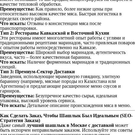
качестве тепловой обработки.
Преимущества:
Как правило, более низкие цены при
относительно высоком качестве мяса. Быстрая логистика в
пределах своего района.
Что искать:
Отзывы о консистенции мяса после
транспортировки.
Тип 2: Рестораны Кавказской и Восточной Кухни
Эти рестораны имеют многолетний опыт работы с углями и
традиционными рецептами маринадов, часто привлекая поваров
с опытом работы непосредственно на Кавказе.
Преимущества:
Широкий выбор маринадов, аутентичность
вкуса, часто – более качественная баранина.
Что искать:
Наличие фирменных маринадов и традиционных
специй.
Тип 3: Премиум-Сектор Доставки
Заведения, использующие мраморную говядину, элитную
баранину (например, мясные породы из Казахстана или
Аргентины) и предлагающие расширенное меню соусов и
гарниров.
Преимущества:
Безупречное качество сырья, идеальная
упаковка, высокий уровень сервиса.
Что искать:
Детальное описание происхождения мяса в меню.
Как Сделать Заказ, Чтобы Шашлык Был Идеальным (SEO-
Стратегия Заказа)
Даже самый
лучший шашлык в Москве с доставкой
может
быть испорчен неправильным заказом. Используйте эти советы
для максимального гастрономического удовольствия.