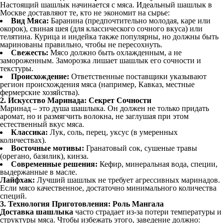
Настоящий шашлык начинается с мяса. Идеальный шашлык в
Москве доставляют те, кто не экономит на сырье:
Вид Мяса:
Баранина (предпочтительно молодая, каре или
окорок), свиная шея (для классического сочного вкуса) или
телятина. Курица и индейка также популярны, но должны быть
маринованы правильно, чтобы не пересохнуть.
Свежесть:
Мясо должно быть охлажденным, а не
замороженным. Заморозка лишает шашлык его сочности и
текстуры.
Происхождение:
Ответственные поставщики указывают
регион происхождения мяса (например, Кавказ, местные
фермерские хозяйства).
2. Искусство Маринада: Секрет Сочности
Маринад – это душа шашлыка. Он должен не только придать
аромат, но и размягчить волокна, не заглушая при этом
естественный вкус мяса.
Классика:
Лук, соль, перец, уксус (в умеренных
количествах).
Восточные мотивы:
Гранатовый сок, сушеные травы
(орегано, базилик), кинза.
Современные решения:
Кефир, минеральная вода, специи,
выдержанные в масле.
Лайфхак:
Лучший шашлык не требует агрессивных маринадов.
Если мясо качественное, достаточно минимального количества
специй.
3. Технология Приготовления: Роль Мангала
Доставка шашлыка
часто страдает из-за потери температуры и
структуры мяса. Чтобы избежать этого, заведение должно: