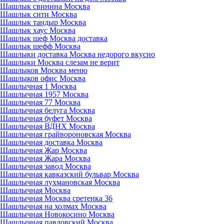
Шашлык свинина Москва
Шашлык сити Москва
Шашлык тандыр Москва
Шашлык хаус Москва
Шашлык шеф Москва доставка
Шашлык шефф Москва
Шашлыки доставка Москва недорого вкусно
Шашлыки Москва слезам не верит
Шашлыков Москва меню
Шашлыков офис Москва
Шашлычная 1 Москва
Шашлычная 1957 Москва
Шашлычная 77 Москва
Шашлычная белуга Москва
Шашлычная буфет Москва
Шашлычная ВДНХ Москва
Шашлычная грайвороновская Москва
Шашлычная доставка Москва
Шашлычная Жар Москва
Шашлычная Жара Москва
Шашлычная завод Москва
Шашлычная кавказский бульвар Москва
Шашлычная лухмановская Москва
Шашлычная Москва
Шашлычная Москва сретенка 36
Шашлычная на холмах Москва
Шашлычная Новокосино Москва
Шашлычная павловский Москва