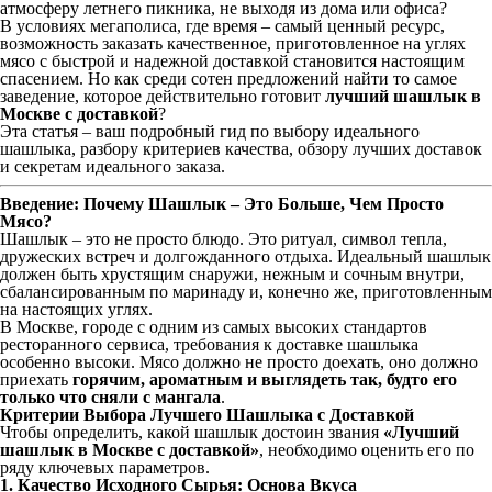
атмосферу летнего пикника, не выходя из дома или офиса?
В условиях мегаполиса, где время – самый ценный ресурс,
возможность заказать качественное, приготовленное на углях
мясо с быстрой и надежной доставкой становится настоящим
спасением. Но как среди сотен предложений найти то самое
заведение, которое действительно готовит
лучший шашлык в
Москве с доставкой
?
Эта статья – ваш подробный гид по выбору идеального
шашлыка, разбору критериев качества, обзору лучших доставок
и секретам идеального заказа.
Введение: Почему Шашлык – Это Больше, Чем Просто
Мясо?
Шашлык – это не просто блюдо. Это ритуал, символ тепла,
дружеских встреч и долгожданного отдыха. Идеальный шашлык
должен быть хрустящим снаружи, нежным и сочным внутри,
сбалансированным по маринаду и, конечно же, приготовленным
на настоящих углях.
В Москве, городе с одним из самых высоких стандартов
ресторанного сервиса, требования к доставке шашлыка
особенно высоки. Мясо должно не просто доехать, оно должно
приехать
горячим, ароматным и выглядеть так, будто его
только что сняли с мангала
.
Критерии Выбора Лучшего Шашлыка с Доставкой
Чтобы определить, какой шашлык достоин звания
«Лучший
шашлык в Москве с доставкой»
, необходимо оценить его по
ряду ключевых параметров.
1. Качество Исходного Сырья: Основа Вкуса