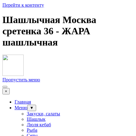
Перейти к контенту
Шашлычная Москва
сретенка 36 - ЖАРА
шашлычная
Пропустить меню
×
Главная
Меню
▼
Закуски, салаты
Шашлык
Люля кебаб
Рыба
Сеты