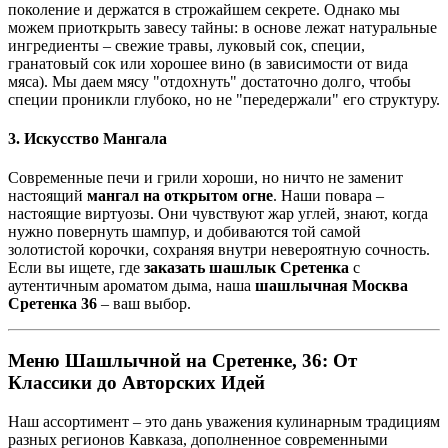
поколение и держатся в строжайшем секрете. Однако мы
можем приоткрыть завесу тайны: в основе лежат натуральные
ингредиенты – свежие травы, луковый сок, специи,
гранатовый сок или хорошее вино (в зависимости от вида
мяса). Мы даем мясу "отдохнуть" достаточно долго, чтобы
специи проникли глубоко, но не "передержали" его структуру.
3. Искусство Мангала
Современные печи и грили хороши, но ничто не заменит
настоящий
мангал на открытом огне
. Наши повара –
настоящие виртуозы. Они чувствуют жар углей, знают, когда
нужно повернуть шампур, и добиваются той самой
золотистой корочки, сохраняя внутри невероятную сочность.
Если вы ищете, где
заказать шашлык Сретенка
с
аутентичным ароматом дыма, наша
шашлычная Москва
Сретенка 36
– ваш выбор.
Меню Шашлычной на Сретенке, 36: От
Классики до Авторских Идей
Наш ассортимент – это дань уважения кулинарным традициям
разных регионов Кавказа, дополненное современными