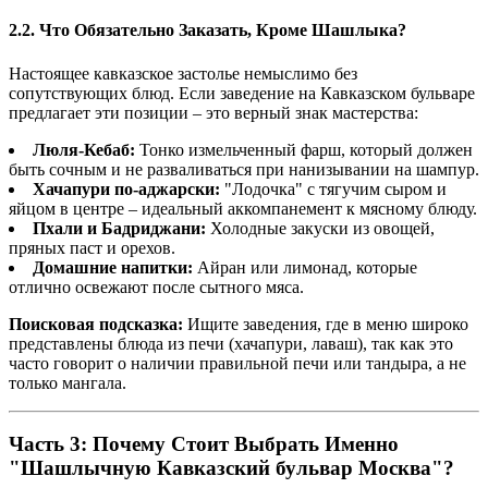
2.2. Что Обязательно Заказать, Кроме Шашлыка?
Настоящее кавказское застолье немыслимо без
сопутствующих блюд. Если заведение на Кавказском бульваре
предлагает эти позиции – это верный знак мастерства:
Люля-Кебаб:
Тонко измельченный фарш, который должен
быть сочным и не разваливаться при нанизывании на шампур.
Хачапури по-аджарски:
"Лодочка" с тягучим сыром и
яйцом в центре – идеальный аккомпанемент к мясному блюду.
Пхали и Бадриджани:
Холодные закуски из овощей,
пряных паст и орехов.
Домашние напитки:
Айран или лимонад, которые
отлично освежают после сытного мяса.
Поисковая подсказка:
Ищите заведения, где в меню широко
представлены блюда из печи (хачапури, лаваш), так как это
часто говорит о наличии правильной печи или тандыра, а не
только мангала.
Часть 3: Почему Стоит Выбрать Именно
"Шашлычную Кавказский бульвар Москва"?