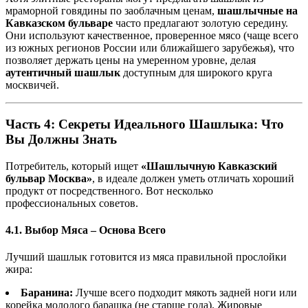
мраморной говядины по заоблачным ценам,
шашлычные на
Кавказском бульваре
часто предлагают золотую середину.
Они используют качественное, проверенное мясо (чаще всего
из южных регионов России или ближайшего зарубежья), что
позволяет держать цены на умеренном уровне, делая
аутентичный шашлык
доступным для широкого круга
москвичей.
Часть 4: Секреты Идеального Шашлыка: Что
Вы Должны Знать
Потребитель, который ищет
«Шашлычную Кавказский
бульвар Москва»
, в идеале должен уметь отличать хороший
продукт от посредственного. Вот несколько
профессиональных советов.
4.1. Выбор Мяса – Основа Всего
Лучший шашлык готовится из мяса правильной прослойки
жира:
Баранина:
Лучше всего подходит мякоть задней ноги или
корейка молодого барашка (не старше года). Жировые