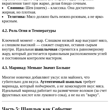
вкрапления тают при жарке, делая блюдо сочным.
Свинина:
Шея (ошеек) – классика. Она достаточно
жирная, но плотная.
Телятина:
Мясо должно быть нежно-розовым, а не ярко-
красным.
4.2. Роль Огня и Температуры
Ключевой момент – жар. Слишком низкий жар высушит мясо,
а слишком высокий — сожжет снаружи, оставив сырым
внутри. Идеальная
шашлычная
стремится к равномерному
жару, который достигается правильным расположением углей
и постоянным контролем мастером.
4.3. Маринад: Меньше Значит Больше
Многие новички добавляют уксус или майонез, что
губительно для вкуса.
Аутентичный шашлык
требует
маринада, который
подчеркнет
, а не
замаскирует
вкус мяса.
Идеальный маринад работает на размягчение волокон (за счет
фруктовых кислот или лукового сока), а не на их "варку".
Часть 5: Шашлык как Событие: