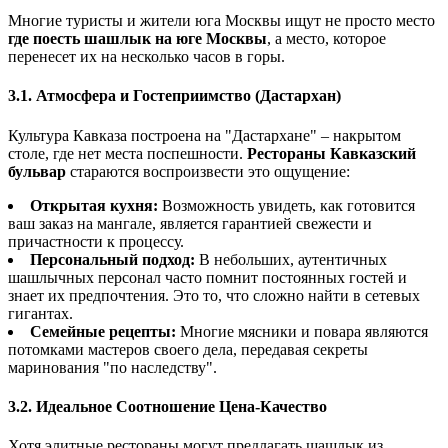
Многие туристы и жители юга Москвы ищут не просто место
где поесть шашлык на юге Москвы
, а место, которое
перенесет их на несколько часов в горы.
3.1. Атмосфера и Гостеприимство (Дастархан)
Культура Кавказа построена на "Дастархане" – накрытом
столе, где нет места поспешности.
Рестораны Кавказский
бульвар
стараются воспроизвести это ощущение:
Открытая кухня:
Возможность увидеть, как готовится
ваш заказ на мангале, является гарантией свежести и
причастности к процессу.
Персональный подход:
В небольших, аутентичных
шашлычных персонал часто помнит постоянных гостей и
знает их предпочтения. Это то, что сложно найти в сетевых
гигантах.
Семейные рецепты:
Многие мясники и повара являются
потомками мастеров своего дела, передавая секреты
маринования "по наследству".
3.2. Идеальное Соотношение Цена-Качество
Хотя элитные рестораны могут предлагать шашлык из