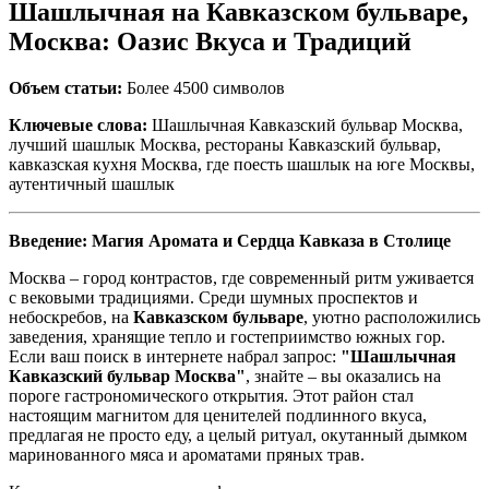
Шашлычная на Кавказском бульваре,
Москва: Оазис Вкуса и Традиций
Объем статьи:
Более 4500 символов
Ключевые слова:
Шашлычная Кавказский бульвар Москва,
лучший шашлык Москва, рестораны Кавказский бульвар,
кавказская кухня Москва, где поесть шашлык на юге Москвы,
аутентичный шашлык
Введение: Магия Аромата и Сердца Кавказа в Столице
Москва – город контрастов, где современный ритм уживается
с вековыми традициями. Среди шумных проспектов и
небоскребов, на
Кавказском бульваре
, уютно расположились
заведения, хранящие тепло и гостеприимство южных гор.
Если ваш поиск в интернете набрал запрос:
"Шашлычная
Кавказский бульвар Москва"
, знайте – вы оказались на
пороге гастрономического открытия. Этот район стал
настоящим магнитом для ценителей подлинного вкуса,
предлагая не просто еду, а целый ритуал, окутанный дымком
маринованного мяса и ароматами пряных трав.