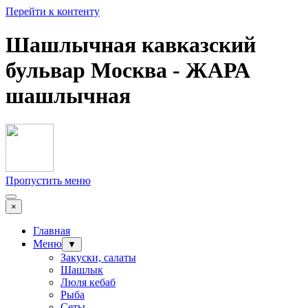
Перейти к контенту
Шашлычная кавказский
бульвар Москва - ЖАРА
шашлычная
Пропустить меню
×
Главная
Меню
▼
Закуски, салаты
Шашлык
Люля кебаб
Рыба
Сеты