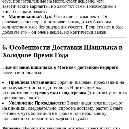
соус, приготовленные на месте, стоят дешевле, чем
экзотические варианты, но дают тот самый необходимый
кисло-сладкий баланс.
Маринованный Лук:
Часто идет в комплекте. Он
освежает рецепторы и позволяет насладиться большим
количеством мяса без ощущения тяжести. Если его нет в базе,
добавьте его – он очень дешев, но критически важен.
6. Особенности Доставки Шашлыка в
Холодное Время Года
Зимний
заказ шашлыка в Москве с доставкой недорого
имеет свои нюансы:
Проблема Остывания:
Горячий шашлык, проехавший на
морозе, может остыть до теплого. Ищите службы,
использующие
термосумки с подогревом
(это стоит уточнить
при звонке/в чате).
Увеличение Проходимости:
Зимой люди реже выезжают
на пикники, следовательно, спрос на доставку растет. Будьте
готовы к чуть более долгим срокам или небольшому
повышению стоимости курьерской службы.
Решение:
Выбирайте заведения, которые гарантируют, что