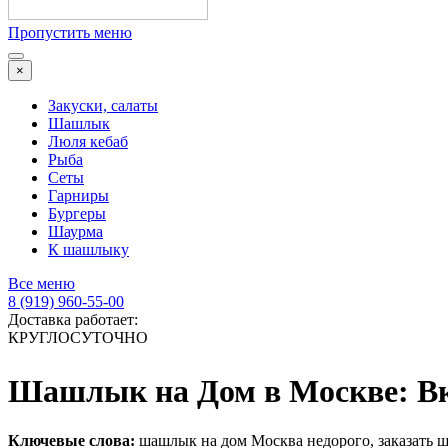
Пропустить меню
×
Закуски, салаты
Шашлык
Люля кебаб
Рыба
Сеты
Гарниры
Бургеры
Шаурма
К шашлыку
Все меню
8 (919) 960-55-00
Доставка работает:
КРУГЛОСУТОЧНО
Шашлык на Дом в Москве: Вк
Ключевые слова:
шашлык на дом Москва недорого, заказать 