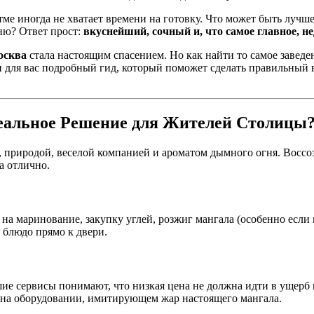
тме иногда не хватает времени на готовку. Что может быть лучше
ню? Ответ прост:
вкуснейший, сочный и, что самое главное, н
осква
стала настоящим спасением. Но как найти то самое заведен
 для вас подробный гид, который поможет сделать правильный
еальное Решение для Жителей Столицы
риродой, веселой компанией и ароматом дымного огня. Воссозд
а отлично.
 на маринование, закупку углей, розжиг мангала (особенно есл
е блюдо прямо к двери.
шие сервисы понимают, что низкая цена не должна идти в ущерб 
 на оборудовании, имитирующем жар настоящего мангала.