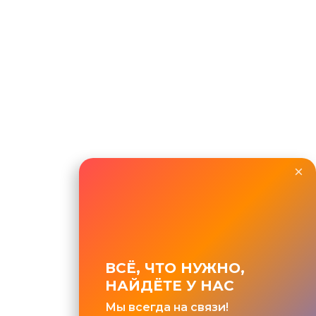
×
ВСЁ, ЧТО НУЖНО,
НАЙДЁТЕ У НАС
Мы всегда на связи!