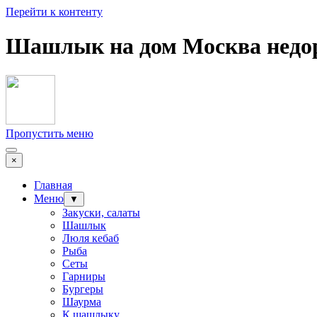
Перейти к контенту
Шашлык на дом Москва недо
Пропустить меню
×
Главная
Меню
▼
Закуски, салаты
Шашлык
Люля кебаб
Рыба
Сеты
Гарниры
Бургеры
Шаурма
К шашлыку