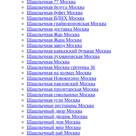
Шашлычная 77 Москва
Шашлычная белуга Москва
Шашлычная буфет Москва
Шашлычная ВДНХ Москва
Шашлычная грайвороновская Москва
Шашлычная доставка Москва
Шашлычная Жар Москва
Шашлычная Жара Москва
Шашлычная завод Москва
Шашлычная кавказский бульвар Москва
Шашлычная лухмановская Москва
Шашлычная Москва
Шашлычная Москва сретенка 36
Шашлычная на холмах Москва
Шашлычная Новокосино Москва
Шашлычная павловский Москва
Шашлычная пролетарская Москва
Шашлычная сокольники Москва
Шашлычная угли Москва
Шашлычные рестораны Москва
Шашлычный двор Москва
Шашлычный дворик Москва
Шашлычный дом Москва
Шашлычный мир Москва
Шашлычный рай Москва