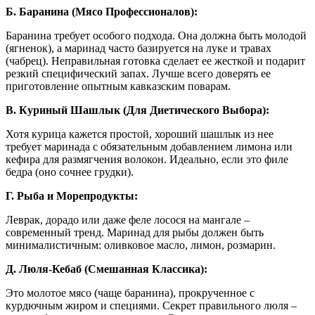
Б. Баранина (Мясо Профессионалов):
Баранина требует особого подхода. Она должна быть молодой
(ягненок), а маринад часто базируется на луке и травах
(чабрец). Неправильная готовка сделает ее жесткой и подарит
резкий специфический запах. Лучше всего доверять ее
приготовление опытным кавказским поварам.
В. Куриный Шашлык (Для Диетического Выбора):
Хотя курица кажется простой, хороший шашлык из нее
требует маринада с обязательным добавлением лимона или
кефира для размягчения волокон. Идеально, если это филе
бедра (оно сочнее грудки).
Г. Рыба и Морепродукты:
Леврак, дорадо или даже феле лосося на мангале –
современный тренд. Маринад для рыбы должен быть
минималистичным: оливковое масло, лимон, розмарин.
Д. Люля-Кебаб (Смешанная Классика):
Это молотое мясо (чаще баранина), прокрученное с
курдючным жиром и специями. Секрет правильного люля –