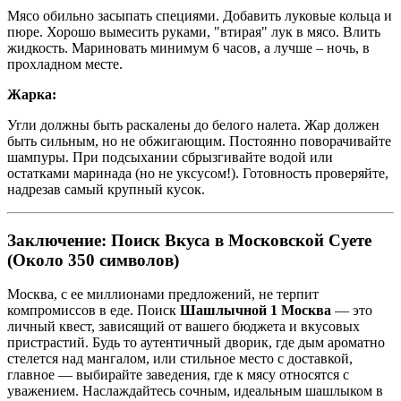
Мясо обильно засыпать специями. Добавить луковые кольца и
пюре. Хорошо вымесить руками, "втирая" лук в мясо. Влить
жидкость. Мариновать минимум 6 часов, а лучше – ночь, в
прохладном месте.
Жарка:
Угли должны быть раскалены до белого налета. Жар должен
быть сильным, но не обжигающим. Постоянно поворачивайте
шампуры. При подсыхании сбрызгивайте водой или
остатками маринада (но не уксусом!). Готовность проверяйте,
надрезав самый крупный кусок.
Заключение: Поиск Вкуса в Московской Суете
(Около 350 символов)
Москва, с ее миллионами предложений, не терпит
компромиссов в еде. Поиск
Шашлычной 1 Москва
— это
личный квест, зависящий от вашего бюджета и вкусовых
пристрастий. Будь то аутентичный дворик, где дым ароматно
стелется над мангалом, или стильное место с доставкой,
главное — выбирайте заведения, где к мясу относятся с
уважением. Наслаждайтесь сочным, идеальным шашлыком в