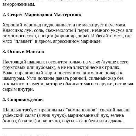
замороженным.
2. Секрет Маринадной Мастерской:
Хороший маринад подчеркивает, а не маскирует вкус мяса.
Классика: лук, соль, свежемолотый перец, немного уксуса или
лимонного сока, специи (кориандр, зира). Избегайте мест, где
мясо "плавает" в ярком, агрессивном маринаде.
3. Огонь и Мангал:
Настоящий шашлык готовится только на углях (лучше всего
фруктовых или дубовых), а не на электрических грилях.
Важен правильный жар и постоянное внимание повара к
шампурам. Угли должны давать ровный, сильный жар без
открытого пламени, которое обжигает мясо снаружи, оставляя
сырым внутри.
4. Сопровождение:
Шашлык требует правильных "компаньонов": свежий лаваш,
узбекский салат (аччик-чучук), маринованный лук, зелень
(кинза, базилик) и, конечно, соусы – сацебели или аджика.