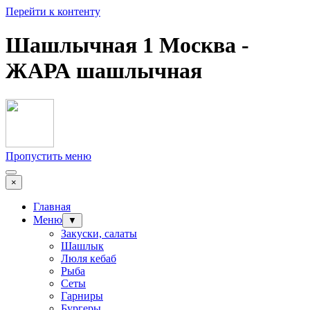
Перейти к контенту
Шашлычная 1 Москва -
ЖАРА шашлычная
Пропустить меню
×
Главная
Меню
▼
Закуски, салаты
Шашлык
Люля кебаб
Рыба
Сеты
Гарниры
Бургеры