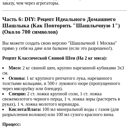
заказу, чем через агрегаторы.
Часть 6: DIY: Рецепт Идеального Домашнего
Шашлыка (Как Повторить "Шашлычную 1")
(Около 700 символов)
Вы можете создать свою версию "Шашлычной 1 Москва"
прямо у себя на даче или балконе (если это разрешено!).
Рецепт Классической Свиной Шеи (На 2 кг мяса):
Мясо:
2 кг свиной шеи, крупно нарезанной кубиками 3х3
см.
Основа:
1 кг крупного репчатого лука, нарезанного
толстыми кольцами, и 500 г лукового пюре (пропущенного
через мясорубку или блендер).
Специи:
2 ст. ложки крупной соли, 1 ст. ложка
свежемолотого черного перца, 1 ч. ложка зиры (растереть в
руках), 1 ч. ложка молотого кориандра.
Кислота/Влага:
100 мл минеральной воды с газом (для
разрыхления волокон) или 100 мл сухого красного вина.
Процесс: