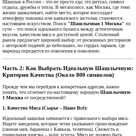
Шашлык в России – это не просто еда; это ритуал, символ
отдыха, дружбы и тепла. В мегаполисе, как Москва, где темп
жизни зашкаливает, найти место, которое воссоздает
атмосферу пикника или кавказского застолья, становится
настоящим искусством. Поиск
"Шашлычная 1 Москва"
по
сути – это поиск идеального баланса между аутентичным
вкусом, качеством мяса и доступной ценой. Столичный
рынок предлагает широкий выбор: от роскошных ресторанов
с авторской подачей до небольших, но гордых ларьков, где
маринад передается из поколения в поколение.
Часть 2: Как Выбрать Идеальную Шашлычную:
Критерии Качества (Около 800 символов)
Прежде чем мы перейдем к конкретным адресам, важно
понять, что отличает по-настоящему хорошую
Шашлычную
1 Москва
от посредственной?
1. Качество Мяса (Сырье – Наше Всё):
Идеальный шашлык начинается с правильного выбора мяса.
Ищите заведения, которые четко указывают происхождение
(свиная шея, баранина с Кавказа, телятина). Свежесть и
правильная нарезка – залог успеха. Мясо не должно быть