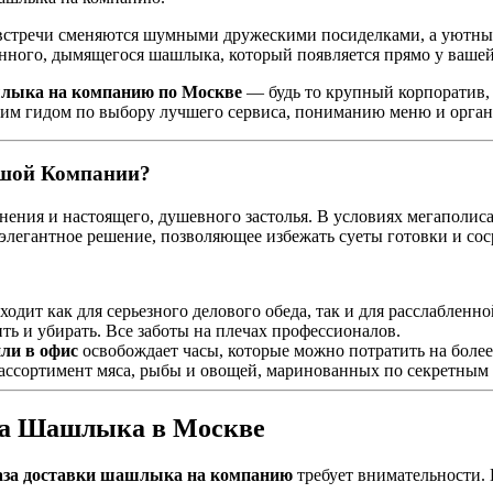
е встречи сменяются шумными дружескими посиделками, а уютные
енного, дымящегося шашлыка, который появляется прямо у вашей
шлыка на компанию по Москве
— будь то крупный корпоратив,
щим гидом по выбору лучшего сервиса, пониманию меню и орган
шой Компании?
ения и настоящего, душевного застолья. В условиях мегаполиса
элегантное решение, позволяющее избежать суеты готовки и сос
дит как для серьезного делового обеда, так и для расслабленно
ть и убирать. Все заботы на плечах профессионалов.
ли в офис
освобождает часы, которые можно потратить на более
ссортимент мяса, рыбы и овощей, маринованных по секретным 
за Шашлыка в Москве
аза доставки шашлыка на компанию
требует внимательности.