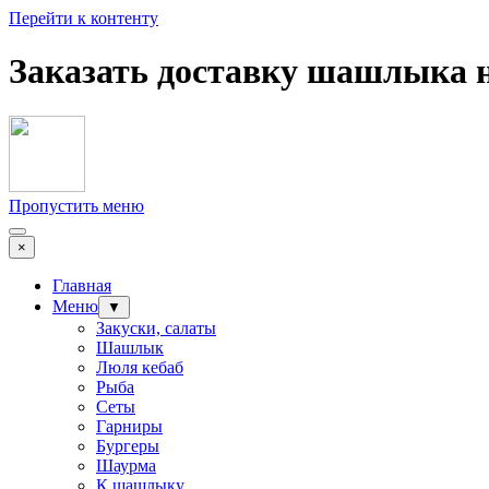
Перейти к контенту
Заказать доставку шашлыка
Пропустить меню
×
Главная
Меню
▼
Закуски, салаты
Шашлык
Люля кебаб
Рыба
Сеты
Гарниры
Бургеры
Шаурма
К шашлыку