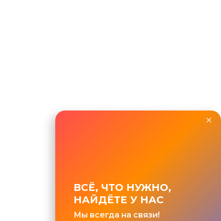
×
ВСЁ, ЧТО НУЖНО,
НАЙДЁТЕ У НАС
Мы всегда на связи!