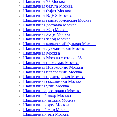
Шашлычная 77 Москва
Шашлычная белуга Москва
Шашлычная буфет Москва
Шашлычная ВДНХ Москва
Шашлычная грайвороновская Москва
Шашлычная доставка Москва
Шашлычная Жар Москва
Шашлычная Жара Москва
Шашлычная завод Москва
Шашлычная кавказский бульвар Москва
Шашлычная лухмановская Москва
Шашлычная Москва
Шашлычная Москва сретенка 36
Шашлычная на холмах Москва
Шашлычная Новокосино Москва
Шашлычная павловский Москва
Шашлычная пролетарская Москва
Шашлычная сокольники Москва
Шашлычная угли Москва
Шашлычные рестораны Москва
Шашлычный двор Москва
Шашлычный дворик Москва
Шашлычный дом Москва
Шашлычный мир Москва
Шашлычный рай Москва