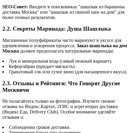
SEO-Совет:
Вводите в поисковиках "шашлык из баранины
доставка Москва" или "шашлык из свиной шеи на дом" для
более точных результатов.
2.2. Секреты Маринада: Душа Шашлыка
Магазинные полуфабрикаты часто маринуют в уксусе для
удешевления и ускорения процесса.
Заказ шашлыка на дом
Москва
должен предполагать натуральные маринады:
Лук и минеральная вода (самый нежный вариант).
Кефир/айран (придает мягкость).
Гранатовый сок или сухое вино (для насыщенного вкуса).
2.3. Отзывы и Рейтинги: Что Говорят Другие
Москвичи
Не полагайтесь только на фотографии. Изучите свежие
отзывы на Яндекс.Картах, 2ГИС и агрегаторах доставки
(Яндекс.Еда, Delivery Club). Особое внимание уделяйте
отзывам о:
Соблюдении сроков доставки.
Температуре блюда при получении.