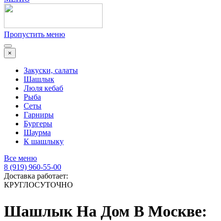
Пропустить меню
×
Закуски, салаты
Шашлык
Люля кебаб
Рыба
Сеты
Гарниры
Бургеры
Шаурма
К шашлыку
Все меню
8 (919) 960-55-00
Доставка работает:
КРУГЛОСУТОЧНО
Шашлык На Дом В Москве: