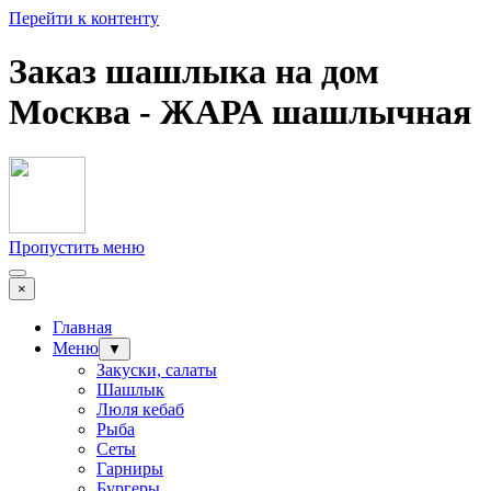
Перейти к контенту
Заказ шашлыка на дом
Москва - ЖАРА шашлычная
Пропустить меню
×
Главная
Меню
▼
Закуски, салаты
Шашлык
Люля кебаб
Рыба
Сеты
Гарниры
Бургеры