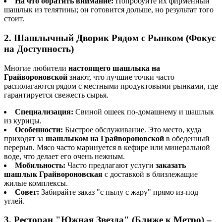
На что обратить внимание:
Попробуйте их фирменный
шашлык из телятины; он готовится дольше, но результат того
стоит.
2. Шашлычный Дворик Рядом с Рынком (Фокус
на Доступность)
Многие любители
настоящего шашлыка на
Грайвороновской
знают, что лучшие точки часто
располагаются рядом с местными продуктовыми рынками, где
гарантируется свежесть сырья.
Специализация:
Свиной ошеек по-домашнему и шашлык
из курицы.
Особенности:
Быстрое обслуживание. Это место, куда
приходят за
шашлыком на Грайвороновской
в обеденный
перерыв. Мясо часто маринуется в кефире или минеральной
воде, что делает его очень нежным.
Мобильность:
Часто предлагают услуги
заказать
шашлык Грайвороновская
с доставкой в близлежащие
жилые комплексы.
Совет:
Забирайте заказ "с пылу с жару" прямо из-под
углей.
3. Ресторан "Южная Звезда" (Ближе к Метро) –