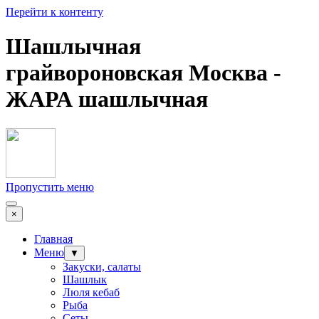
Перейти к контенту
Шашлычная
грайвороновская Москва -
ЖАРА шашлычная
Пропустить меню
×
Главная
Меню
▼
Закуски, салаты
Шашлык
Люля кебаб
Рыба
Сеты