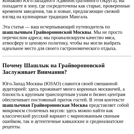
Коньково Юго-Западного Административного Округа), вы
попадаете в зону, где сосредоточены как старые, проверенные
временем заведения, так и новые, предлагающие свежий
взгляд на кулинарные традиции Мангала.
Эта статья — ваш исчерпывающий путеводитель по
шашлычным Грайвороновской Москвы
. Мы не просто
перечислим адреса; мы проанализируем качество мяса,
атмосферу и ценовую политику, чтобы вы могли выбрать
идеальное место для своего гастрономического отдыха.
Почему Шашлык на Грайвороновской
Заслуживает Внимания?
Юго-Запад Москвы (ЮЗАО) славится своей смешанной
аудиторией: здесь проживает много коренных москвичей, а
близость к крупным транспортным узлам и бизнес-центрам
обеспечивает постоянный приток гостей. В этом контексте
шашлычная Грайвороновская Москва
представляет собой
микрокосм столичных вкусов: здесь можно найти как
классический русский вариант с маринованным свиным
ошейком, так и аутентичные кавказские и среднеазиатские
рецепты.