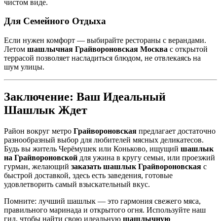
чистом виде.
Для Семейного Отдыха
Если нужен комфорт — выбирайте рестораны с верандами.
Летом
шашлычная Грайвороновская Москва
с открытой
террасой позволяет насладиться блюдом, не отвлекаясь на
шум улицы.
Заключение: Ваш Идеальный
Шашлык Ждет
Район вокруг метро
Грайвороновская
предлагает достаточно
разнообразный выбор для любителей мясных деликатесов.
Будь вы житель Черёмушек или Коньково, ищущий
шашлык
на Грайвороновской
для ужина в кругу семьи, или проезжий
гурман, желающий
заказать шашлык Грайвороновская
с
быстрой доставкой, здесь есть заведения, готовые
удовлетворить самый взыскательный вкус.
Помните: лучший шашлык — это гармония свежего мяса,
правильного маринада и открытого огня. Используйте наш
гид, чтобы найти свою идеальную
шашлычную