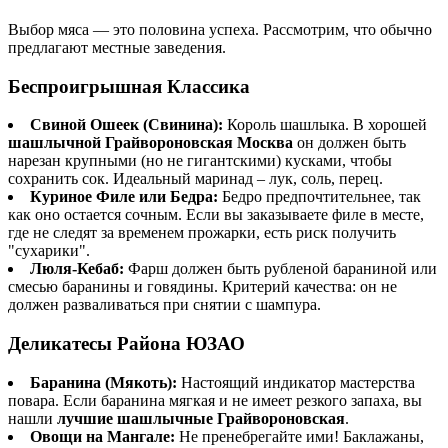
Выбор мяса — это половина успеха. Рассмотрим, что обычно
предлагают местные заведения.
Беспроигрышная Классика
Свиной Ошеек (Свинина):
Король шашлыка. В хорошей
шашлычной Грайвороновская Москва
он должен быть
нарезан крупными (но не гигантскими) кусками, чтобы
сохранить сок. Идеальный маринад – лук, соль, перец.
Куриное Филе или Бедра:
Бедро предпочтительнее, так
как оно остается сочным. Если вы заказываете филе в месте,
где не следят за временем прожарки, есть риск получить
"сухарики".
Люля-Кебаб:
Фарш должен быть рубленой бараниной или
смесью баранины и говядины. Критерий качества: он не
должен разваливаться при снятии с шампура.
Деликатесы Района ЮЗАО
Баранина (Мякоть):
Настоящий индикатор мастерства
повара. Если баранина мягкая и не имеет резкого запаха, вы
нашли
лучшие шашлычные Грайвороновская
.
Овощи на Мангале:
Не пренебрегайте ими! Баклажаны,