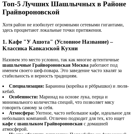
Топ-5 Лучших Шашлычных в Районе
Грайвороновской
Хотя район не изобилует огромными сетевыми гигантами,
здесь процветают локальные точки притяжения.
1. Кафе "У Ашота" (Условное Название) –
Классика Кавказской Кухни
Назовем это место условно, так как многие аутентичные
шашлычные Грайвороновская Москва
работают под
именем своего шеф-повара. Это заведение часто хвалят за
стабильность и верность традициям.
Специализация:
Баранина (корейка и рёбрышки) и люля-
кебаб.
Особенности:
Маринад на основе лука, перца и
минимального количества специй, что позволяет мясу
говорить самому за себя.
Атмосфера:
Уютное, часто небольшое кафе, идеальное для
небольших компаний. Отлично подходит для тех, кто ищет
кафе с шашлыком Грайвороновская
с домашней
атмосферой.