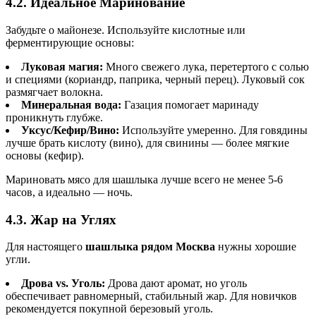
4.2. Идеальное Маринование
Забудьте о майонезе. Используйте кислотные или
ферментирующие основы:
Луковая магия:
Много свежего лука, перетертого с солью
и специями (кориандр, паприка, черный перец). Луковый сок
размягчает волокна.
Минеральная вода:
Газация помогает маринаду
проникнуть глубже.
Уксус/Кефир/Вино:
Используйте умеренно. Для говядины
лучше брать кислоту (вино), для свинины — более мягкие
основы (кефир).
Мариновать мясо для шашлыка лучше всего не менее 5-6
часов, а идеально — ночь.
4.3. Жар на Углях
Для настоящего
шашлыка рядом Москва
нужны хорошие
угли.
Дрова vs. Уголь:
Дрова дают аромат, но уголь
обеспечивает равномерный, стабильный жар. Для новичков
рекомендуется покупной березовый уголь.