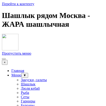
Перейти к контенту
Шашлык рядом Москва -
ЖАРА шашлычная
Пропустить меню
×
Главная
Меню
▼
Закуски, салаты
Шашлык
Люля кебаб
Рыба
Сеты
Гарниры
Бургеры