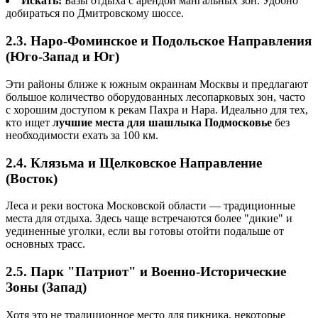
Искать:
Базы отдыха с арендой мангальных зон. Удобно
добираться по Дмитровскому шоссе.
2.3. Наро-Фоминское и Подольское Направления
(Юго-Запад и Юг)
Эти районы ближе к южным окраинам Москвы и предлагают
большое количество оборудованных лесопарковых зон, часто
с хорошим доступом к рекам Пахра и Нара. Идеально для тех,
кто ищет
лучшие места для шашлыка Подмосковье
без
необходимости ехать за 100 км.
2.4. Клязьма и Щелковское Направление
(Восток)
Леса и реки востока Московской области — традиционные
места для отдыха. Здесь чаще встречаются более "дикие" и
уединенные уголки, если вы готовы отойти подальше от
основных трасс.
2.5. Парк "Патриот" и Военно-Исторические
Зоны (Запад)
Хотя это не традиционное место для пикника, некоторые