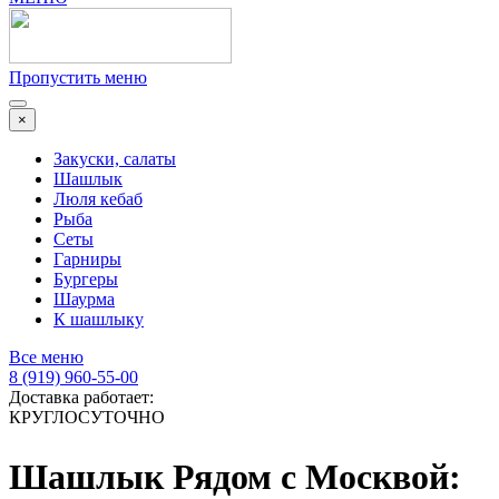
Пропустить меню
×
Закуски, салаты
Шашлык
Люля кебаб
Рыба
Сеты
Гарниры
Бургеры
Шаурма
К шашлыку
Все меню
8 (919) 960-55-00
Доставка работает:
КРУГЛОСУТОЧНО
Шашлык Рядом с Москвой: