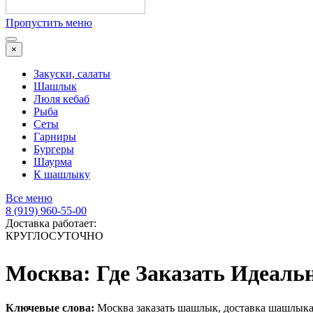
Пропустить меню
×
Закуски, салаты
Шашлык
Люля кебаб
Рыба
Сеты
Гарниры
Бургеры
Шаурма
К шашлыку
Все меню
8 (919) 960-55-00
Доставка работает:
КРУГЛОСУТОЧНО
Москва: Где Заказать Идеал
Ключевые слова:
Москва заказать шашлык, доставка шашлыка