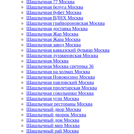
Шашлычная 77 Москва
Шашлычная белуга Москва
Шашлычная буфет Москва
Шашлычная ВДНХ Москва
Шашлычная грайвороновская Москва
Шашлычная доставка Москва
Шашлычная Жар Москва
Шашлычная Жара Москва
Шашлычная завод Москва
Шашлычная кавказский бульвар Москва
Шашлычная лухмановская Москва
Шашлычная Москва
Шашлычная Москва сретенка 36
Шашлычная на холмах Москва
Шашлычная Новокосино Москва
Шашлычная павловский Москва
Шашлычная пролетарская Москва
Шашлычная сокольники Москва
Шашлычная угли Москва
Шашлычные рестораны Москва
Шашлычный двор Москва
Шашлычный дворик Москва
Шашлычный дом Москва
Шашлычный мир Москва
Шашлычный рай Москва