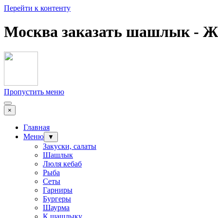
Перейти к контенту
Москва заказать шашлык -
Пропустить меню
×
Главная
Меню
▼
Закуски, салаты
Шашлык
Люля кебаб
Рыба
Сеты
Гарниры
Бургеры
Шаурма
К шашлыку