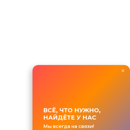
×
ВСЁ, ЧТО НУЖНО,
НАЙДЁТЕ У НАС
Мы всегда на связи!