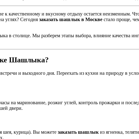
ие к качественному и вкусному отдыху остается неизменным. Чт
на углях? Сегодня
заказать шашлык в Москве
стало проще, чем
а в столице. Мы разберем этапы выбора, влияние качества инг
авке Шашлыка?
 встречи и выходного дня. Переехать из кухни на природу в усл
часы на маринование, розжиг углей, контроль прожарки и после
шей двери.
я шея, курица). Вы можете
заказать шашлык
из ягненка, телят
х.